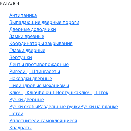
КАТАЛОГ
Антипаника
Выпадающие дверные пороги
Дверные доводчики
Замки врезные
Координаторы закрывания
Глазки дверные
Вертушки
Ленты противопожарные
Ригели | Шпингалеты
Накладки дверные
Цилиндровые механизмы
Ключ | Ключ
Ключ | Вертушка
Ключ | Шток
Ручки дверные
Ручки скобы
Раздельные ручки
Ручки на планке
Петли
Уплотнители самоклеящиеся
Квадраты