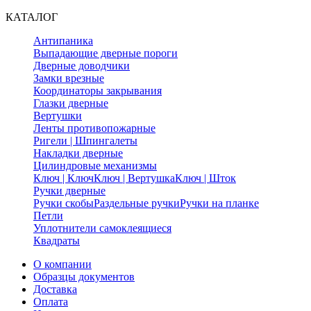
КАТАЛОГ
Антипаника
Выпадающие дверные пороги
Дверные доводчики
Замки врезные
Координаторы закрывания
Глазки дверные
Вертушки
Ленты противопожарные
Ригели | Шпингалеты
Накладки дверные
Цилиндровые механизмы
Ключ | Ключ
Ключ | Вертушка
Ключ | Шток
Ручки дверные
Ручки скобы
Раздельные ручки
Ручки на планке
Петли
Уплотнители самоклеящиеся
Квадраты
О компании
Образцы документов
Доставка
Оплата