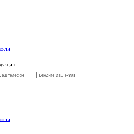
ности
одукции
ности