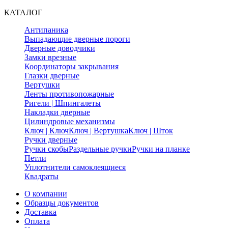
КАТАЛОГ
Антипаника
Выпадающие дверные пороги
Дверные доводчики
Замки врезные
Координаторы закрывания
Глазки дверные
Вертушки
Ленты противопожарные
Ригели | Шпингалеты
Накладки дверные
Цилиндровые механизмы
Ключ | Ключ
Ключ | Вертушка
Ключ | Шток
Ручки дверные
Ручки скобы
Раздельные ручки
Ручки на планке
Петли
Уплотнители самоклеящиеся
Квадраты
О компании
Образцы документов
Доставка
Оплата