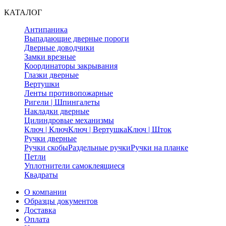
КАТАЛОГ
Антипаника
Выпадающие дверные пороги
Дверные доводчики
Замки врезные
Координаторы закрывания
Глазки дверные
Вертушки
Ленты противопожарные
Ригели | Шпингалеты
Накладки дверные
Цилиндровые механизмы
Ключ | Ключ
Ключ | Вертушка
Ключ | Шток
Ручки дверные
Ручки скобы
Раздельные ручки
Ручки на планке
Петли
Уплотнители самоклеящиеся
Квадраты
О компании
Образцы документов
Доставка
Оплата