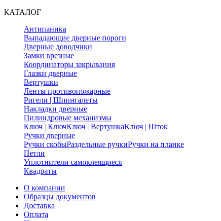
КАТАЛОГ
Антипаника
Выпадающие дверные пороги
Дверные доводчики
Замки врезные
Координаторы закрывания
Глазки дверные
Вертушки
Ленты противопожарные
Ригели | Шпингалеты
Накладки дверные
Цилиндровые механизмы
Ключ | Ключ
Ключ | Вертушка
Ключ | Шток
Ручки дверные
Ручки скобы
Раздельные ручки
Ручки на планке
Петли
Уплотнители самоклеящиеся
Квадраты
О компании
Образцы документов
Доставка
Оплата