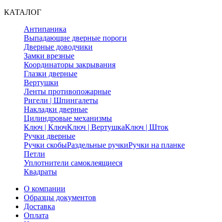
КАТАЛОГ
Антипаника
Выпадающие дверные пороги
Дверные доводчики
Замки врезные
Координаторы закрывания
Глазки дверные
Вертушки
Ленты противопожарные
Ригели | Шпингалеты
Накладки дверные
Цилиндровые механизмы
Ключ | Ключ
Ключ | Вертушка
Ключ | Шток
Ручки дверные
Ручки скобы
Раздельные ручки
Ручки на планке
Петли
Уплотнители самоклеящиеся
Квадраты
О компании
Образцы документов
Доставка
Оплата