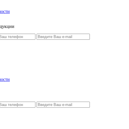
ности
одукции
ности