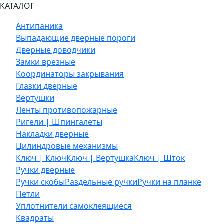
КАТАЛОГ
Антипаника
Выпадающие дверные пороги
Дверные доводчики
Замки врезные
Координаторы закрывания
Глазки дверные
Вертушки
Ленты противопожарные
Ригели | Шпингалеты
Накладки дверные
Цилиндровые механизмы
Ключ | Ключ
Ключ | Вертушка
Ключ | Шток
Ручки дверные
Ручки скобы
Раздельные ручки
Ручки на планке
Петли
Уплотнители самоклеящиеся
Квадраты