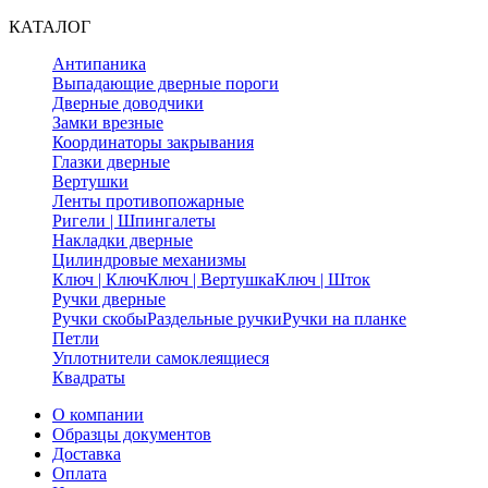
КАТАЛОГ
Антипаника
Выпадающие дверные пороги
Дверные доводчики
Замки врезные
Координаторы закрывания
Глазки дверные
Вертушки
Ленты противопожарные
Ригели | Шпингалеты
Накладки дверные
Цилиндровые механизмы
Ключ | Ключ
Ключ | Вертушка
Ключ | Шток
Ручки дверные
Ручки скобы
Раздельные ручки
Ручки на планке
Петли
Уплотнители самоклеящиеся
Квадраты
О компании
Образцы документов
Доставка
Оплата