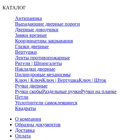
КАТАЛОГ
Антипаника
Выпадающие дверные пороги
Дверные доводчики
Замки врезные
Координаторы закрывания
Глазки дверные
Вертушки
Ленты противопожарные
Ригели | Шпингалеты
Накладки дверные
Цилиндровые механизмы
Ключ | Ключ
Ключ | Вертушка
Ключ | Шток
Ручки дверные
Ручки скобы
Раздельные ручки
Ручки на планке
Петли
Уплотнители самоклеящиеся
Квадраты
О компании
Образцы документов
Доставка
Оплата