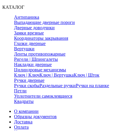
КАТАЛОГ
Антипаника
Выпадающие дверные пороги
Дверные доводчики
Замки врезные
Координаторы закрывания
Глазки дверные
Вертушки
Ленты противопожарные
Ригели | Шпингалеты
Накладки дверные
Цилиндровые механизмы
Ключ | Ключ
Ключ | Вертушка
Ключ | Шток
Ручки дверные
Ручки скобы
Раздельные ручки
Ручки на планке
Петли
Уплотнители самоклеящиеся
Квадраты
О компании
Образцы документов
Доставка
Оплата