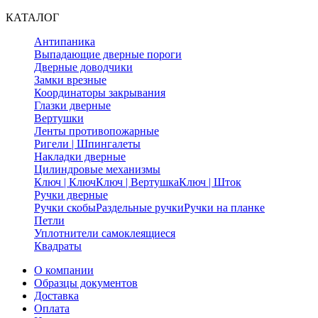
КАТАЛОГ
Антипаника
Выпадающие дверные пороги
Дверные доводчики
Замки врезные
Координаторы закрывания
Глазки дверные
Вертушки
Ленты противопожарные
Ригели | Шпингалеты
Накладки дверные
Цилиндровые механизмы
Ключ | Ключ
Ключ | Вертушка
Ключ | Шток
Ручки дверные
Ручки скобы
Раздельные ручки
Ручки на планке
Петли
Уплотнители самоклеящиеся
Квадраты
О компании
Образцы документов
Доставка
Оплата