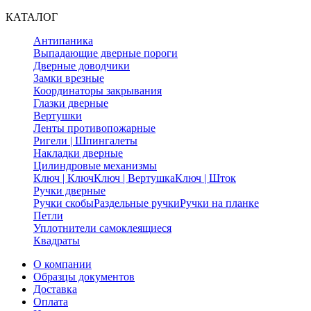
КАТАЛОГ
Антипаника
Выпадающие дверные пороги
Дверные доводчики
Замки врезные
Координаторы закрывания
Глазки дверные
Вертушки
Ленты противопожарные
Ригели | Шпингалеты
Накладки дверные
Цилиндровые механизмы
Ключ | Ключ
Ключ | Вертушка
Ключ | Шток
Ручки дверные
Ручки скобы
Раздельные ручки
Ручки на планке
Петли
Уплотнители самоклеящиеся
Квадраты
О компании
Образцы документов
Доставка
Оплата