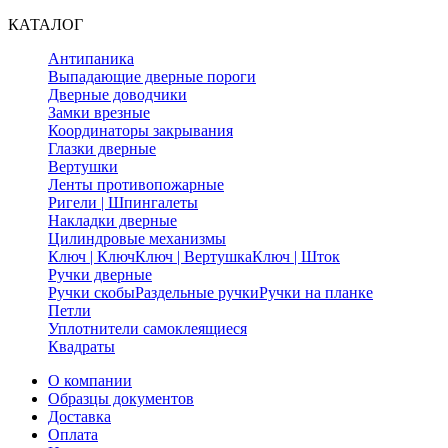
КАТАЛОГ
Антипаника
Выпадающие дверные пороги
Дверные доводчики
Замки врезные
Координаторы закрывания
Глазки дверные
Вертушки
Ленты противопожарные
Ригели | Шпингалеты
Накладки дверные
Цилиндровые механизмы
Ключ | Ключ
Ключ | Вертушка
Ключ | Шток
Ручки дверные
Ручки скобы
Раздельные ручки
Ручки на планке
Петли
Уплотнители самоклеящиеся
Квадраты
О компании
Образцы документов
Доставка
Оплата