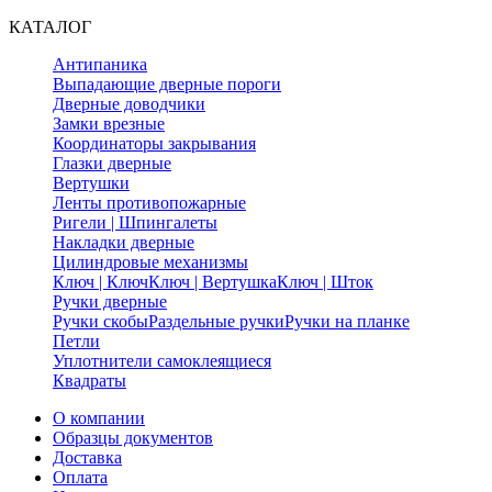
КАТАЛОГ
Антипаника
Выпадающие дверные пороги
Дверные доводчики
Замки врезные
Координаторы закрывания
Глазки дверные
Вертушки
Ленты противопожарные
Ригели | Шпингалеты
Накладки дверные
Цилиндровые механизмы
Ключ | Ключ
Ключ | Вертушка
Ключ | Шток
Ручки дверные
Ручки скобы
Раздельные ручки
Ручки на планке
Петли
Уплотнители самоклеящиеся
Квадраты
О компании
Образцы документов
Доставка
Оплата