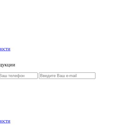
ности
одукции
ности