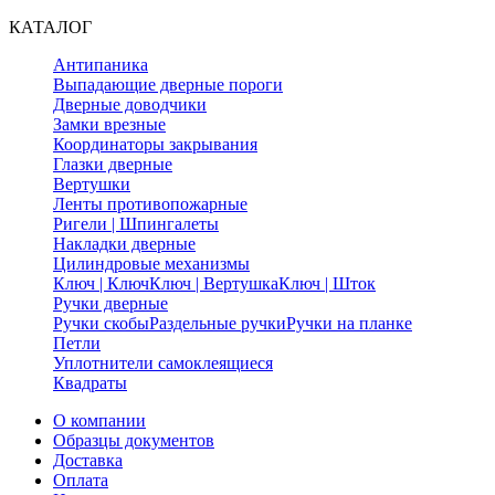
КАТАЛОГ
Антипаника
Выпадающие дверные пороги
Дверные доводчики
Замки врезные
Координаторы закрывания
Глазки дверные
Вертушки
Ленты противопожарные
Ригели | Шпингалеты
Накладки дверные
Цилиндровые механизмы
Ключ | Ключ
Ключ | Вертушка
Ключ | Шток
Ручки дверные
Ручки скобы
Раздельные ручки
Ручки на планке
Петли
Уплотнители самоклеящиеся
Квадраты
О компании
Образцы документов
Доставка
Оплата