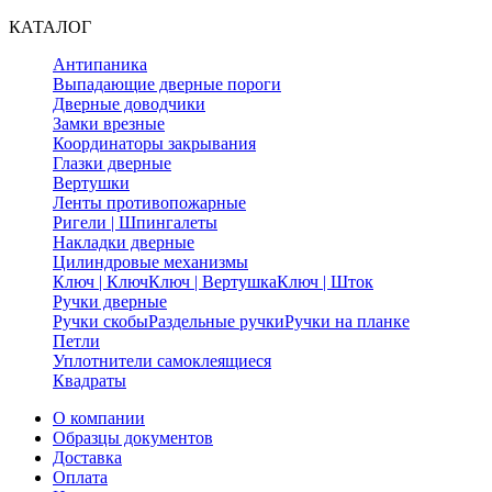
КАТАЛОГ
Антипаника
Выпадающие дверные пороги
Дверные доводчики
Замки врезные
Координаторы закрывания
Глазки дверные
Вертушки
Ленты противопожарные
Ригели | Шпингалеты
Накладки дверные
Цилиндровые механизмы
Ключ | Ключ
Ключ | Вертушка
Ключ | Шток
Ручки дверные
Ручки скобы
Раздельные ручки
Ручки на планке
Петли
Уплотнители самоклеящиеся
Квадраты
О компании
Образцы документов
Доставка
Оплата