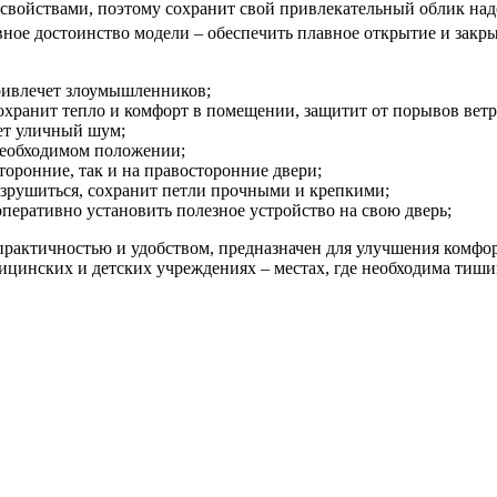
 свойствами, поэтому сохранит свой привлекательный облик на
ное достоинство модели – обеспечить плавное открытие и закрыт
привлечет злоумышленников;
сохранит тепло и комфорт в помещении, защитит от порывов ветр
ает уличный шум;
 необходимом положении;
торонние, так и на правосторонние двери;
азрушиться, сохранит петли прочными и крепкими;
перативно установить полезное устройство на свою дверь;
рактичностью и удобством, предназначен для улучшения комфор
дицинских и детских учреждениях – местах, где необходима тиши