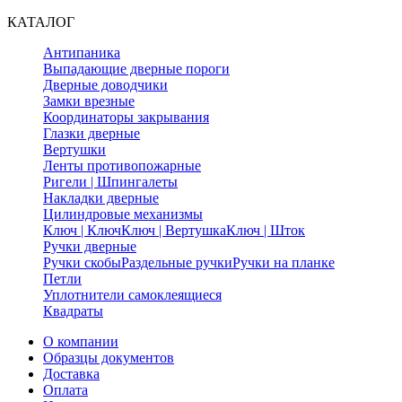
КАТАЛОГ
Антипаника
Выпадающие дверные пороги
Дверные доводчики
Замки врезные
Координаторы закрывания
Глазки дверные
Вертушки
Ленты противопожарные
Ригели | Шпингалеты
Накладки дверные
Цилиндровые механизмы
Ключ | Ключ
Ключ | Вертушка
Ключ | Шток
Ручки дверные
Ручки скобы
Раздельные ручки
Ручки на планке
Петли
Уплотнители самоклеящиеся
Квадраты
О компании
Образцы документов
Доставка
Оплата