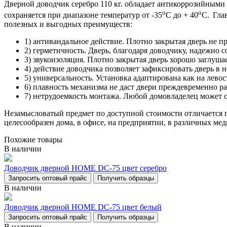
Дверной доводчик серебро 110 кг. обладает антикоррозийными
о
о
сохраняется при диапазоне температур от -35
С до + 40
С.
Глав
полезных и выгодных преимуществ:
1) антивандальное действие. Плотно закрытая дверь не 
2) герметичность. Дверь, благодаря доводчику, надежно 
3) звукоизоляция. Плотно закрытая дверь хорошо заглуш
4) действие доводчика позволяет зафиксировать дверь в
5) универсальность. Установка адаптирована как на левос
6) плавность механизма не даст двери преждевременно р
7) нетрудоемкость монтажа. Любой домовладелец может о
Незамысловатый предмет по доступной стоимости отличается п
целесообразен дома, в офисе, на предприятии, в различных ме
Похожие товары
В наличии
Доводчик дверной НОМЕ DC-75 цвет серебро
Запросить оптовый прайс
Получить образцы
В наличии
Доводчик дверной НОМЕ DC-75 цвет белый
Запросить оптовый прайс
Получить образцы
В наличии