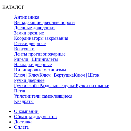
КАТАЛОГ
Антипаника
Выпадающие дверные пороги
Дверные доводчики
Замки врезные
Координаторы закрывания
Глазки дверные
Вертушки
Ленты противопожарные
Ригели | Шпингалеты
Накладки дверные
Цилиндровые механизмы
Ключ | Ключ
Ключ | Вертушка
Ключ | Шток
Ручки дверные
Ручки скобы
Раздельные ручки
Ручки на планке
Петли
Уплотнители самоклеящиеся
Квадраты
О компании
Образцы документов
Доставка
Оплата