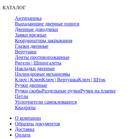
КАТАЛОГ
Антипаника
Выпадающие дверные пороги
Дверные доводчики
Замки врезные
Координаторы закрывания
Глазки дверные
Вертушки
Ленты противопожарные
Ригели | Шпингалеты
Накладки дверные
Цилиндровые механизмы
Ключ | Ключ
Ключ | Вертушка
Ключ | Шток
Ручки дверные
Ручки скобы
Раздельные ручки
Ручки на планке
Петли
Уплотнители самоклеящиеся
Квадраты
О компании
Образцы документов
Доставка
Оплата