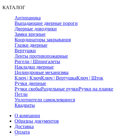
КАТАЛОГ
Антипаника
Выпадающие дверные пороги
Дверные доводчики
Замки врезные
Координаторы закрывания
Глазки дверные
Вертушки
Ленты противопожарные
Ригели | Шпингалеты
Накладки дверные
Цилиндровые механизмы
Ключ | Ключ
Ключ | Вертушка
Ключ | Шток
Ручки дверные
Ручки скобы
Раздельные ручки
Ручки на планке
Петли
Уплотнители самоклеящиеся
Квадраты
О компании
Образцы документов
Доставка
Оплата